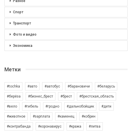
Разное
Спорт
Транспорт
Фото и видео
Экономика
Метки
#tochka
#авто
#автобус
#барановичи
#беларусь
#берёза
#бизнес_брест
#брест
#брестская_область
#вело
#гибель
#гродно
#дальнобойщик
#дети
#животное
#зарплата
#каменец
#кобрин
#контрабанда
#коронавирус
#кража
#литва