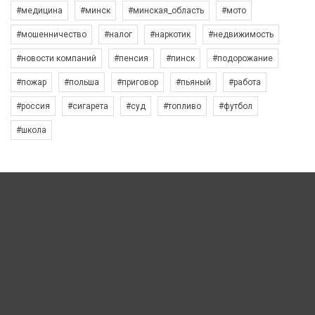
#медицина
#минск
#минская_область
#мото
#мошенничество
#налог
#наркотик
#недвижимость
#новости компаний
#пенсия
#пинск
#подорожание
#пожар
#польша
#приговор
#пьяный
#работа
#россия
#сигарета
#суд
#топливо
#футбол
#школа