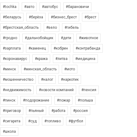
#tochka
#авто
#автобус
#барановичи
#беларусь
#берёза
#бизнес_брест
#брест
#брестская_область
#вело
#гибель
#гродно
#дальнобойщик
#дети
#животное
#зарплата
#каменец
#кобрин
#контрабанда
#коронавирус
#кража
#литва
#медицина
#минск
#минская_область
#мото
#мошенничество
#налог
#наркотик
#недвижимость
#новости компаний
#пенсия
#пинск
#подорожание
#пожар
#польша
#приговор
#пьяный
#работа
#россия
#сигарета
#суд
#топливо
#футбол
#школа