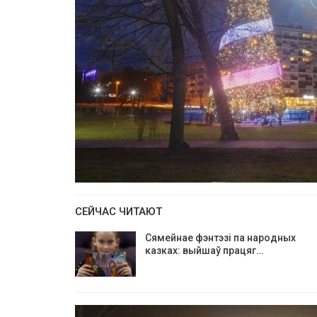
СЕЙЧАС ЧИТАЮТ
Сямейнае фэнтэзі па народных
казках: выйшаў працяг…