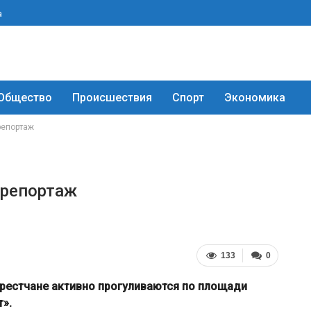
а
Общество
Происшествия
Спорт
Экономика
репортаж
орепортаж
133
0
 брестчане активно прогуливаются по площади
т».