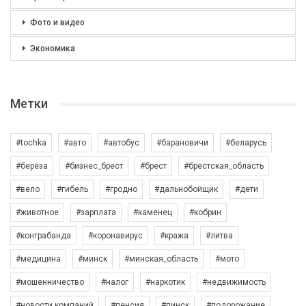
Фото и видео
Экономика
Метки
#tochka
#авто
#автобус
#барановичи
#беларусь
#берёза
#бизнес_брест
#брест
#брестская_область
#вело
#гибель
#гродно
#дальнобойщик
#дети
#животное
#зарплата
#каменец
#кобрин
#контрабанда
#коронавирус
#кража
#литва
#медицина
#минск
#минская_область
#мото
#мошенничество
#налог
#наркотик
#недвижимость
#новости компаний
#пенсия
#пинск
#подорожание