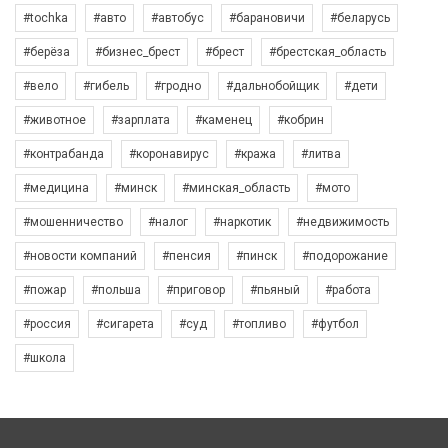
#tochka
#авто
#автобус
#барановичи
#беларусь
#берёза
#бизнес_брест
#брест
#брестская_область
#вело
#гибель
#гродно
#дальнобойщик
#дети
#животное
#зарплата
#каменец
#кобрин
#контрабанда
#коронавирус
#кража
#литва
#медицина
#минск
#минская_область
#мото
#мошенничество
#налог
#наркотик
#недвижимость
#новости компаний
#пенсия
#пинск
#подорожание
#пожар
#польша
#приговор
#пьяный
#работа
#россия
#сигарета
#суд
#топливо
#футбол
#школа