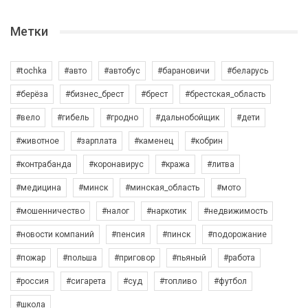
Метки
#tochka
#авто
#автобус
#барановичи
#беларусь
#берёза
#бизнес_брест
#брест
#брестская_область
#вело
#гибель
#гродно
#дальнобойщик
#дети
#животное
#зарплата
#каменец
#кобрин
#контрабанда
#коронавирус
#кража
#литва
#медицина
#минск
#минская_область
#мото
#мошенничество
#налог
#наркотик
#недвижимость
#новости компаний
#пенсия
#пинск
#подорожание
#пожар
#польша
#приговор
#пьяный
#работа
#россия
#сигарета
#суд
#топливо
#футбол
#школа