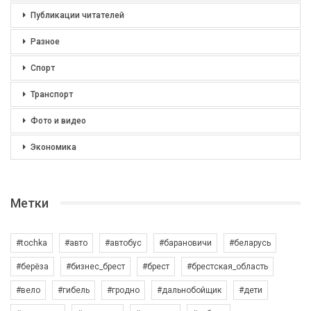
Публикации читателей
Разное
Спорт
Транспорт
Фото и видео
Экономика
Метки
#tochka
#авто
#автобус
#барановичи
#беларусь
#берёза
#бизнес_брест
#брест
#брестская_область
#вело
#гибель
#гродно
#дальнобойщик
#дети