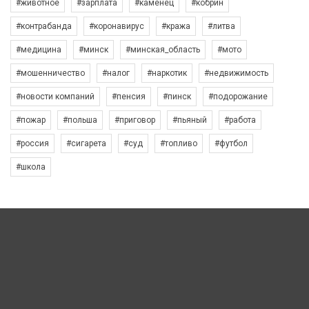
#животное
#зарплата
#каменец
#кобрин
#контрабанда
#коронавирус
#кража
#литва
#медицина
#минск
#минская_область
#мото
#мошенничество
#налог
#наркотик
#недвижимость
#новости компаний
#пенсия
#пинск
#подорожание
#пожар
#польша
#приговор
#пьяный
#работа
#россия
#сигарета
#суд
#топливо
#футбол
#школа