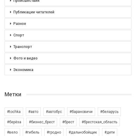
Происшествия
Публикации читателей
Разное
Спорт
Транспорт
Фото и видео
Экономика
Метки
#tochka
#авто
#автобус
#барановичи
#беларусь
#берёза
#бизнес_брест
#брест
#брестская_область
#вело
#гибель
#гродно
#дальнобойщик
#дети