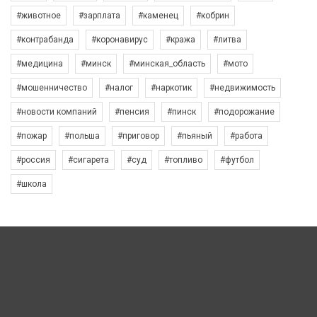
#животное
#зарплата
#каменец
#кобрин
#контрабанда
#коронавирус
#кража
#литва
#медицина
#минск
#минская_область
#мото
#мошенничество
#налог
#наркотик
#недвижимость
#новости компаний
#пенсия
#пинск
#подорожание
#пожар
#польша
#приговор
#пьяный
#работа
#россия
#сигарета
#суд
#топливо
#футбол
#школа