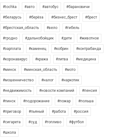
#tochka
#авто
#автобус
#барановичи
#беларусь
#берёза
#бизнес_брест
#брест
#брестская_область
#вело
#гибель
#гродно
#дальнобойщик
#дети
#животное
#зарплата
#каменец
#кобрин
#контрабанда
#коронавирус
#кража
#литва
#медицина
#минск
#минская_область
#мото
#мошенничество
#налог
#наркотик
#недвижимость
#новости компаний
#пенсия
#пинск
#подорожание
#пожар
#польша
#приговор
#пьяный
#работа
#россия
#сигарета
#суд
#топливо
#футбол
#школа