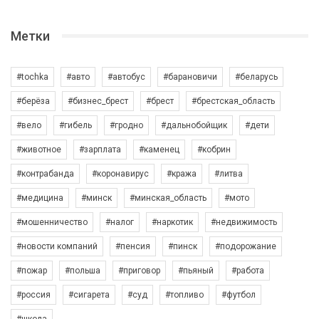
Метки
#tochka
#авто
#автобус
#барановичи
#беларусь
#берёза
#бизнес_брест
#брест
#брестская_область
#вело
#гибель
#гродно
#дальнобойщик
#дети
#животное
#зарплата
#каменец
#кобрин
#контрабанда
#коронавирус
#кража
#литва
#медицина
#минск
#минская_область
#мото
#мошенничество
#налог
#наркотик
#недвижимость
#новости компаний
#пенсия
#пинск
#подорожание
#пожар
#польша
#приговор
#пьяный
#работа
#россия
#сигарета
#суд
#топливо
#футбол
#школа