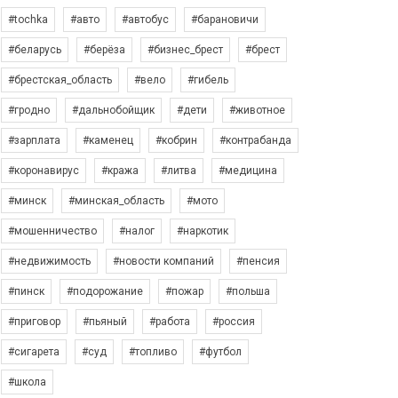
#tochka
#авто
#автобус
#барановичи
#беларусь
#берёза
#бизнес_брест
#брест
#брестская_область
#вело
#гибель
#гродно
#дальнобойщик
#дети
#животное
#зарплата
#каменец
#кобрин
#контрабанда
#коронавирус
#кража
#литва
#медицина
#минск
#минская_область
#мото
#мошенничество
#налог
#наркотик
#недвижимость
#новости компаний
#пенсия
#пинск
#подорожание
#пожар
#польша
#приговор
#пьяный
#работа
#россия
#сигарета
#суд
#топливо
#футбол
#школа