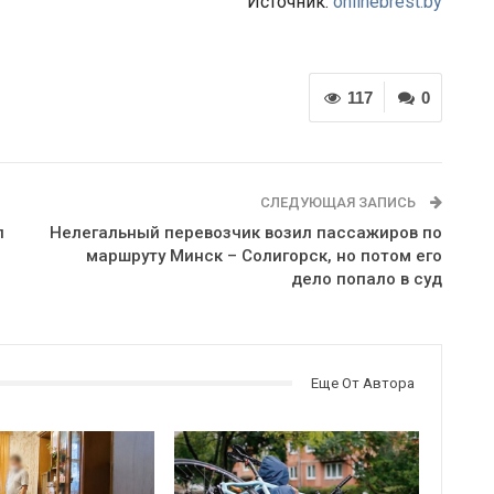
Источник:
onlinebrest.by
117
0
СЛЕДУЮЩАЯ ЗАПИСЬ
л
Нелегальный перевозчик возил пассажиров по
маршруту Минск – Солигорск, но потом его
дело попало в суд
Еще От Автора