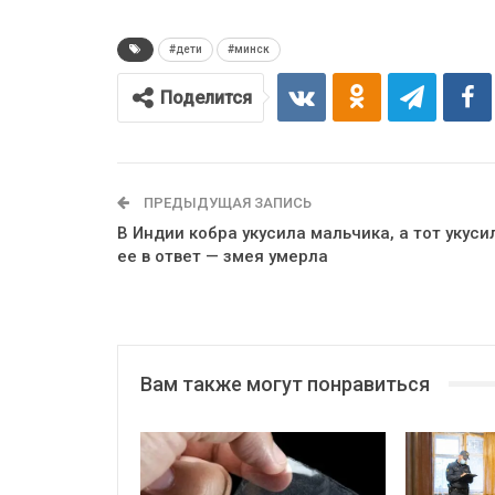
#дети
#минск
Поделится
ПРЕДЫДУЩАЯ ЗАПИСЬ
В Индии кобра укусила мальчика, а тот укуси
ее в ответ — змея умерла
Вам также могут понравиться