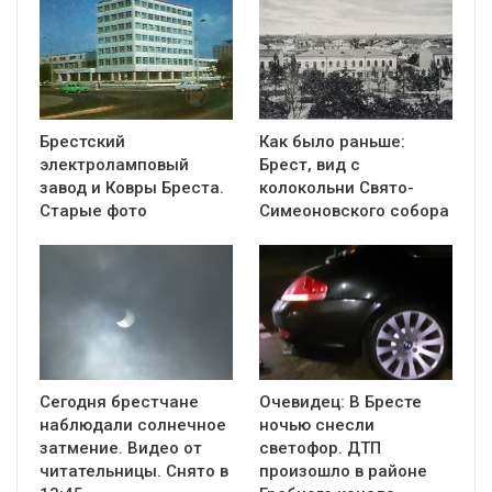
Брестский
Как было раньше:
электроламповый
Брест, вид с
завод и Ковры Бреста.
колокольни Cвято-
Старые фото
Симеоновского собора
Сегодня брестчане
Очевидец: В Бресте
наблюдали солнечное
ночью снесли
затмение. Видео от
светофор. ДТП
читательницы. Снято в
произошло в районе