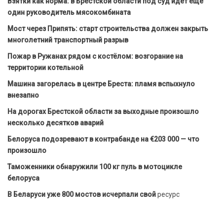
Взятки как норма: в Брестской области под суд идет еще
один руководитель мясокомбината
Мост через Припять: старт строительства должен закрыть
многолетний транспортный разрыв
Пожар в Ружанах рядом с костёлом: возгорание на
территории котельной
Машина загорелась в центре Бреста: пламя вспыхнуло
внезапно
На дорогах Брестской области за выходные произошло
несколько десятков аварий
Белоруса подозревают в контрабанде на €203 000 — что
произошло
Таможенники обнаружили 100 кг пуль в мотоцикле
белоруса
В Беларуси уже 800 мостов исчерпали свой
ресурс