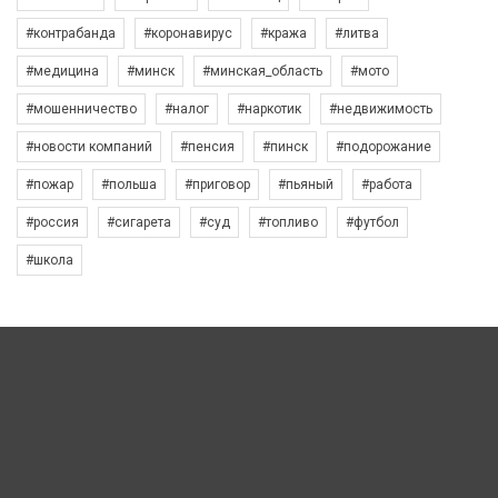
#контрабанда
#коронавирус
#кража
#литва
#медицина
#минск
#минская_область
#мото
#мошенничество
#налог
#наркотик
#недвижимость
#новости компаний
#пенсия
#пинск
#подорожание
#пожар
#польша
#приговор
#пьяный
#работа
#россия
#сигарета
#суд
#топливо
#футбол
#школа