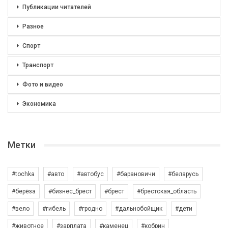
Публикации читателей
Разное
Спорт
Транспорт
Фото и видео
Экономика
Метки
#tochka
#авто
#автобус
#барановичи
#беларусь
#берёза
#бизнес_брест
#брест
#брестская_область
#вело
#гибель
#гродно
#дальнобойщик
#дети
#животное
#зарплата
#каменец
#кобрин