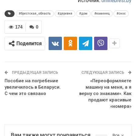
Источник:
onlinebrest.by
#брестская_область
#деревня
#дом
#каменец
#снос
174
0
Поделится
ПРЕДЫДУЩАЯ ЗАПИСЬ
СЛЕДУЮЩАЯ ЗАПИСЬ
Пособие на погребение
«Переоформляете
увеличилось в Беларуси.
машину на меня, а я
С чем это связано
верну со знаками». Как
продают красивые
«номера»
Вам также могут понравиться
Все