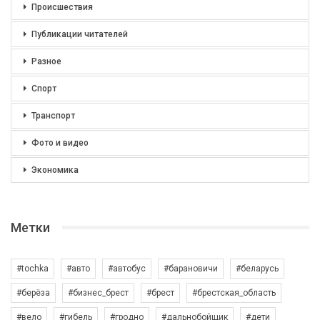
Происшествия
Публикации читателей
Разное
Спорт
Транспорт
Фото и видео
Экономика
Метки
#tochka
#авто
#автобус
#барановичи
#беларусь
#берёза
#бизнес_брест
#брест
#брестская_область
#вело
#гибель
#гродно
#дальнобойщик
#дети