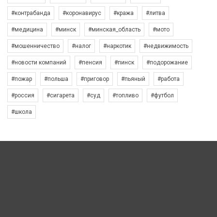
#контрабанда
#коронавирус
#кража
#литва
#медицина
#минск
#минская_область
#мото
#мошенничество
#налог
#наркотик
#недвижимость
#новости компаний
#пенсия
#пинск
#подорожание
#пожар
#польша
#приговор
#пьяный
#работа
#россия
#сигарета
#суд
#топливо
#футбол
#школа