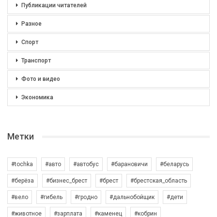
Публикации читателей
Разное
Спорт
Транспорт
Фото и видео
Экономика
Метки
#tochka
#авто
#автобус
#барановичи
#беларусь
#берёза
#бизнес_брест
#брест
#брестская_область
#вело
#гибель
#гродно
#дальнобойщик
#дети
#животное
#зарплата
#каменец
#кобрин