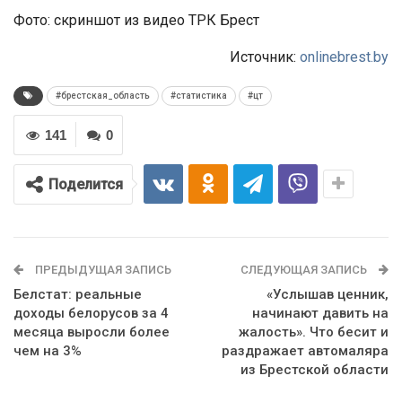
Фото: скриншот из видео ТРК Брест
Источник:
onlinebrest.by
#брестская_область
#статистика
#цт
141
0
Поделится
ПРЕДЫДУЩАЯ ЗАПИСЬ
СЛЕДУЮЩАЯ ЗАПИСЬ
Белстат: реальные
«Услышав ценник,
доходы белорусов за 4
начинают давить на
месяца выросли более
жалость». Что бесит и
чем на 3%
раздражает автомаляра
из Брестской области