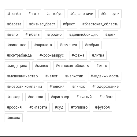
#tochka
#авто
#автобус
#барановичи
#беларусь
#берёза
#бизнес_брест
#брест
#брестская_область
#вело
#гибель
#гродно
#дальнобойщик
#дети
#животное
#зарплата
#каменец
#кобрин
#контрабанда
#коронавирус
#кража
#литва
#медицина
#минск
#минская_область
#мото
#мошенничество
#налог
#наркотик
#недвижимость
#новости компаний
#пенсия
#пинск
#подорожание
#пожар
#польша
#приговор
#пьяный
#работа
#россия
#сигарета
#суд
#топливо
#футбол
#школа