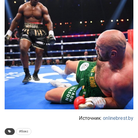
Источник:
onlinebrest.by
#бокс