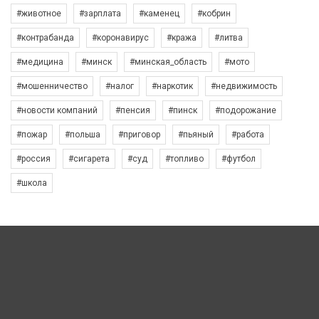
#животное
#зарплата
#каменец
#кобрин
#контрабанда
#коронавирус
#кража
#литва
#медицина
#минск
#минская_область
#мото
#мошенничество
#налог
#наркотик
#недвижимость
#новости компаний
#пенсия
#пинск
#подорожание
#пожар
#польша
#приговор
#пьяный
#работа
#россия
#сигарета
#суд
#топливо
#футбол
#школа