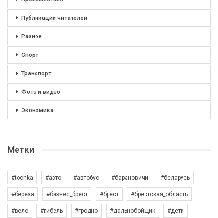
Публикации читателей
Разное
Спорт
Транспорт
Фото и видео
Экономика
Метки
#tochka
#авто
#автобус
#барановичи
#беларусь
#берёза
#бизнес_брест
#брест
#брестская_область
#вело
#гибель
#гродно
#дальнобойщик
#дети