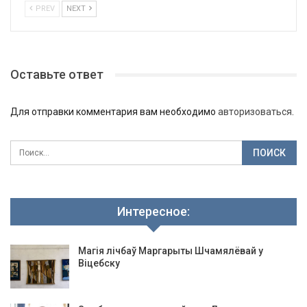
PREV
NEXT
Оставьте ответ
Для отправки комментария вам необходимо
авторизоваться
.
Интересное:
Магія лічбаў Маргарыты Шчамялёвай у
Віцебску