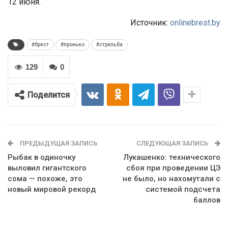
12 июня.
Источник:
onlinebrest.by
#брест
#пронько
#стрельба
129
0
Поделится
ПРЕДЫДУЩАЯ ЗАПИСЬ
СЛЕДУЮЩАЯ ЗАПИСЬ
Рыбак в одиночку
Лукашенко: технического
выловил гигантского
сбоя при проведении ЦЭ
сома — похоже, это
не было, но нахомутали с
новый мировой рекорд
системой подсчета
баллов