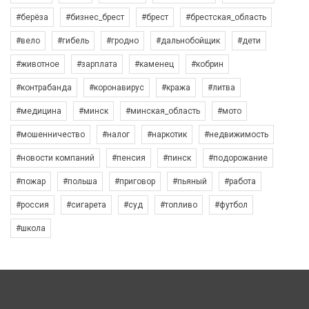
#берёза
#бизнес_брест
#брест
#брестская_область
#вело
#гибель
#гродно
#дальнобойщик
#дети
#животное
#зарплата
#каменец
#кобрин
#контрабанда
#коронавирус
#кража
#литва
#медицина
#минск
#минская_область
#мото
#мошенничество
#налог
#наркотик
#недвижимость
#новости компаний
#пенсия
#пинск
#подорожание
#пожар
#польша
#приговор
#пьяный
#работа
#россия
#сигарета
#суд
#топливо
#футбол
#школа