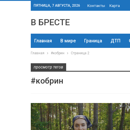
ПЯТНИЦА, 7 АВГУСТА, 2026
Контакты
Карта
В БРЕСТЕ
Главная
В мире
Граница
ДТП
Главная
#кобрин
Страница 2
просмотр тегов
#кобрин