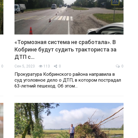
«Тормозная система не сработала». В
Кобрине будут судить тракториста за
ДТП с…
0
Сен 5, 2023
113
0
0
Прокуратура Кобринского района направила в
суд уголовное дело о ДТП, в котором пострадал
63-летний пешеход. Об этом…