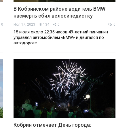
В Кобринском районе водитель BMW
насмерть сбил велосипедистку
0
Июл 17, 2023
134
0
0
15 июля около 22:35 часов 49-летний пинчанин
управлял автомобилем «BMW» и двигался по
автодороге…
Кобрин отмечает День города: