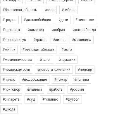
#беларусь
#берёза
#бизнес_брест
#брест
#брестская_область
#вело
#гибель
#гродно
#дальнобойщик
#дети
#животное
#зарплата
#каменец
#кобрин
#контрабанда
#коронавирус
#кража
#литва
#медицина
#минск
#минская_область
#мото
#мошенничество
#налог
#наркотик
#недвижимость
#новости компаний
#пенсия
#пинск
#подорожание
#пожар
#польша
#приговор
#пьяный
#работа
#россия
#сигарета
#суд
#топливо
#футбол
#школа