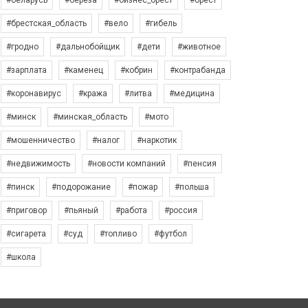
#беларусь
#берёза
#бизнес_брест
#брест
#брестская_область
#вело
#гибель
#гродно
#дальнобойщик
#дети
#животное
#зарплата
#каменец
#кобрин
#контрабанда
#коронавирус
#кража
#литва
#медицина
#минск
#минская_область
#мото
#мошенничество
#налог
#наркотик
#недвижимость
#новости компаний
#пенсия
#пинск
#подорожание
#пожар
#польша
#приговор
#пьяный
#работа
#россия
#сигарета
#суд
#топливо
#футбол
#школа