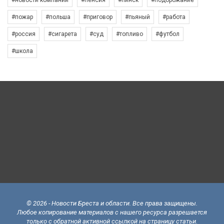
#новости компаний
#пенсия
#пинск
#подорожание
#пожар
#польша
#приговор
#пьяный
#работа
#россия
#сигарета
#суд
#топливо
#футбол
#школа
© 2026 - Новости Бреста и области. Все права защищены.
Любое копирование материалов с нашего ресурса разрешается
только с обратной активной ссылкой на страницу статьи.