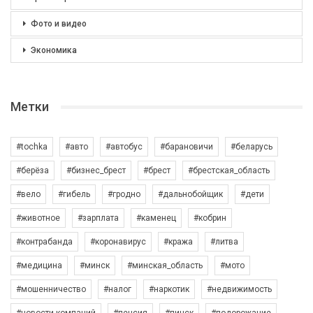
Фото и видео
Экономика
Метки
#tochka
#авто
#автобус
#барановичи
#беларусь
#берёза
#бизнес_брест
#брест
#брестская_область
#вело
#гибель
#гродно
#дальнобойщик
#дети
#животное
#зарплата
#каменец
#кобрин
#контрабанда
#коронавирус
#кража
#литва
#медицина
#минск
#минская_область
#мото
#мошенничество
#налог
#наркотик
#недвижимость