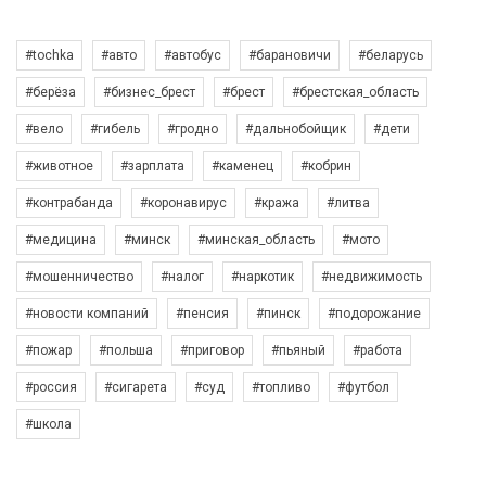
#tochka
#авто
#автобус
#барановичи
#беларусь
#берёза
#бизнес_брест
#брест
#брестская_область
#вело
#гибель
#гродно
#дальнобойщик
#дети
#животное
#зарплата
#каменец
#кобрин
#контрабанда
#коронавирус
#кража
#литва
#медицина
#минск
#минская_область
#мото
#мошенничество
#налог
#наркотик
#недвижимость
#новости компаний
#пенсия
#пинск
#подорожание
#пожар
#польша
#приговор
#пьяный
#работа
#россия
#сигарета
#суд
#топливо
#футбол
#школа