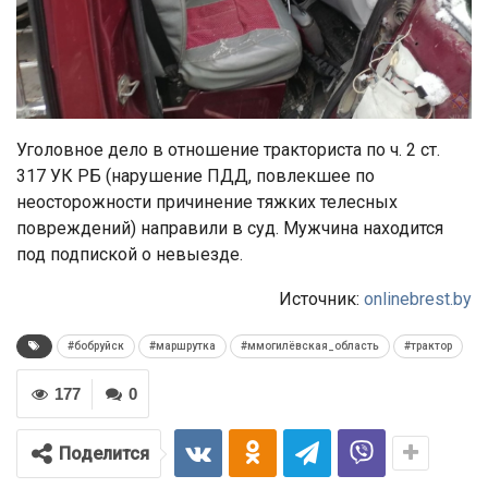
Уголовное дело в отношение тракториста по ч. 2 ст.
317 УК РБ (нарушение ПДД, повлекшее по
неосторожности причинение тяжких телесных
повреждений) направили в суд. Мужчина находится
под подпиской о невыезде.
Источник:
onlinebrest.by
#бобруйск
#маршрутка
#ммогилёвская_область
#трактор
177
0
Поделится