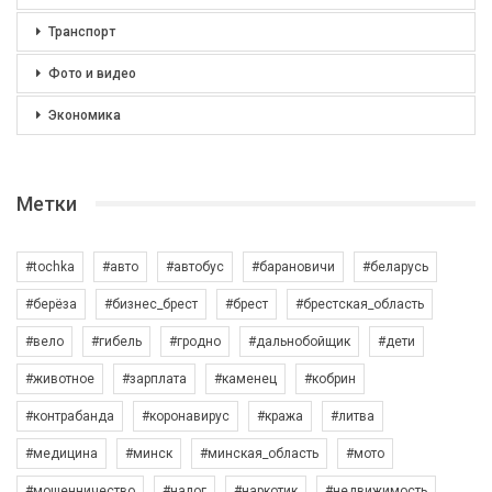
Транспорт
Фото и видео
Экономика
Метки
#tochka
#авто
#автобус
#барановичи
#беларусь
#берёза
#бизнес_брест
#брест
#брестская_область
#вело
#гибель
#гродно
#дальнобойщик
#дети
#животное
#зарплата
#каменец
#кобрин
#контрабанда
#коронавирус
#кража
#литва
#медицина
#минск
#минская_область
#мото
#мошенничество
#налог
#наркотик
#недвижимость