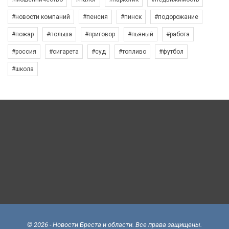
#новости компаний
#пенсия
#пинск
#подорожание
#пожар
#польша
#приговор
#пьяный
#работа
#россия
#сигарета
#суд
#топливо
#футбол
#школа
© 2026 - Новости Бреста и области. Все права защищены.