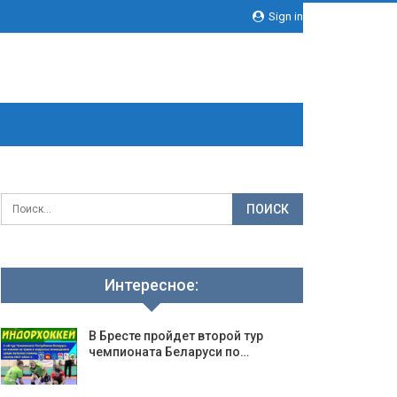
Sign in
Интересное:
В Бресте пройдет второй тур
чемпионата Беларуси по…