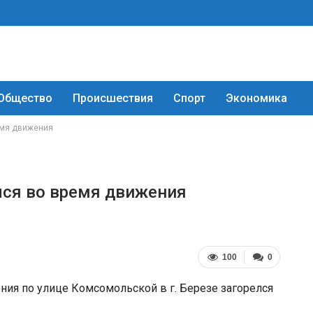
Общество
Происшествия
Спорт
Экономика
емя движения
лся во время движения
100
0
ения по улице Комсомольской в г. Березе загорелся