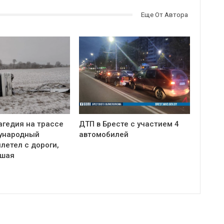
Еще От Автора
агедия на трассе
ДТП в Бресте с участием 4
ународный
автомобилей
летел с дороги,
бшая