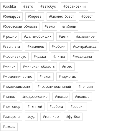
#tochka
#авто
#автобус
#барановичи
#беларусь
#берёза
#бизнес_брест
#брест
#брестская_область
#вело
#гибель
#гродно
#дальнобойщик
#дети
#животное
#зарплата
#каменец
#кобрин
#контрабанда
#коронавирус
#кража
#литва
#медицина
#минск
#минская_область
#мото
#мошенничество
#налог
#наркотик
#недвижимость
#новости компаний
#пенсия
#пинск
#подорожание
#пожар
#польша
#приговор
#пьяный
#работа
#россия
#сигарета
#суд
#топливо
#футбол
#школа