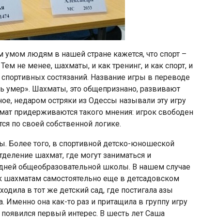
умом людям в нашей стране кажется, что спорт –
Тем не менее, шахматы, и как тренинг, и как спорт, и
 спортивных состязаний. Название игры в переводе
ль умер». Шахматы, это общепризнано, развивают
ое, недаром остряки из Одессы называли эту игру
мат придерживаются такого мнения: игрок свободен
ся по своей собственной логике.
. Более того, в спортивной детско-юношеской
деление шахмат, где могут заниматься и
редней общеобразовательной школы. В нашем случае
 к шахматам самостоятельно еще в детсадовском
ходила в тот же детский сад, где постигала азы
 Именно она как-то раз и притащила в группу игру
к появился первый интерес. В шесть лет Саша