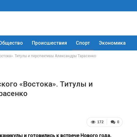
Общество
Происшествия
Спорт
Экономика
стока». Титулы и перспективы Александры Тарасенко
кого «Востока». Титулы и
расенко
172
0
каникулы и готовились к встрече Нового года,