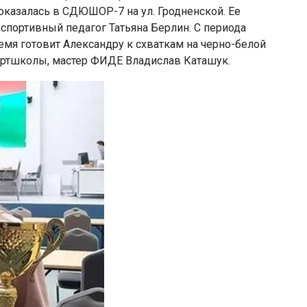
оказалась в СДЮШОР-7 на ул. Гродненской. Ее
спортивный педагог Татьяна Берлин. С периода
емя готовит Александру к схваткам на черно-белой
ортшколы, мастер ФИДЕ Владислав Каташук.