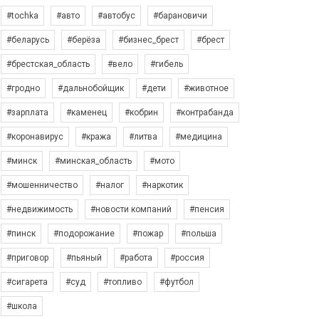
#tochka
#авто
#автобус
#барановичи
#беларусь
#берёза
#бизнес_брест
#брест
#брестская_область
#вело
#гибель
#гродно
#дальнобойщик
#дети
#животное
#зарплата
#каменец
#кобрин
#контрабанда
#коронавирус
#кража
#литва
#медицина
#минск
#минская_область
#мото
#мошенничество
#налог
#наркотик
#недвижимость
#новости компаний
#пенсия
#пинск
#подорожание
#пожар
#польша
#приговор
#пьяный
#работа
#россия
#сигарета
#суд
#топливо
#футбол
#школа