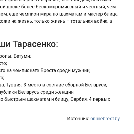
лой доске более бескомпромиссный и честный, чем
м, еще чемпион мира по шахматам и мастер блица
жи на жизнь, только жизнь – тотальная война, а
ши Тарасенко:
ропы, Батуми;
то;
сто на чемпионате Бреста среди мужчин;
о;
 Турция, 3 место в составе сборной Беларуси;
публики Беларусь среди женщин;
о быстрым шахматам и блицу, Сербия, 4 первых
Источник:
onlinebrest.by