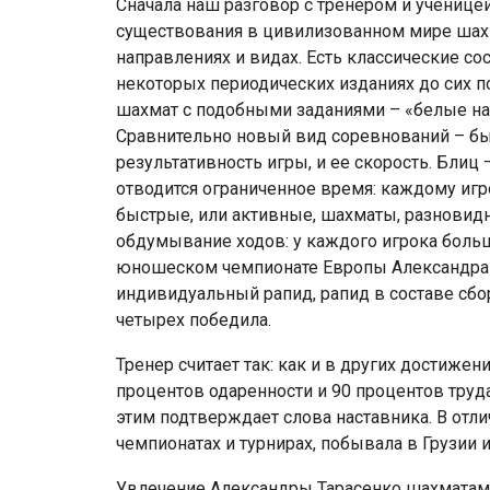
Сначала наш разговор с тренером и ученицей
существования в цивилизованном мире шахм
направлениях и видах. Есть классические со
некоторых периодических изданиях до сих п
шахмат с подобными заданиями – «белые на
Сравнительно новый вид соревнований – бы
результативность игры, и ее скорость. Блиц
отводится ограниченное время: каждому игр
быстрые, или активные, шахматы, разновид
обдумывание ходов: у каждого игрока больш
юношеском чемпионате Европы Александра с
индивидуальный рапид, рапид в составе сбо
четырех победила.
Тренер считает так: как и в других достижени
процентов одаренности и 90 процентов труд
этим подтверждает слова наставника. В отли
чемпионатах и турнирах, побывала в Грузии и
Увлечение Александры Тарасенко шахматами,