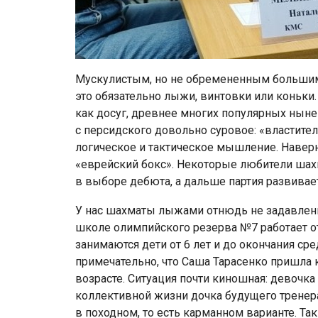
Мускулистым, но не обремененным большим 
это обязательно лыжи, винтовки или коньки. 
как досуг, древнее многих популярных ныне
с персидского довольно суровое: «властите
логическое и тактическое мышление. Наверн
«еврейский бокс». Некоторые любители шах
в выборе дебюта, а дальше партия развивает
У нас шахматы лыжами отнюдь не задавлены
школе олимпийского резерва №7 работает от
занимаются дети от 6 лет и до окончания с
примечательно, что Саша Тарасенко пришла
возрасте. Ситуация почти киношная: девочка 
коллективной жизни дочка будущего тренера.
в походном, то есть карманном варианте. Та