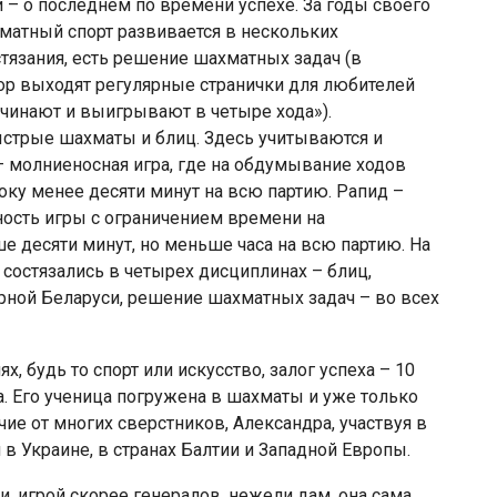
 – о последнем по времени успехе. За годы своего
атный спорт развивается в нескольких
стязания, есть решение шахматных задач (в
ор выходят регулярные странички для любителей
чинают и выигрывают в четыре хода»).
стрые шахматы и блиц. Здесь учитываются и
 – молниеносная игра, где на обдумывание ходов
оку менее десяти минут на всю партию. Рапид –
ность игры с ограничением времени на
е десяти минут, но меньше часа на всю партию. На
остязались в четырех дисциплинах – блиц,
рной Беларуси, решение шахматных задач – во всех
ях, будь то спорт или искусство, залог успеха – 10
а. Его ученица погружена в шахматы и уже только
чие от многих сверстников, Александра, участвуя в
 в Украине, в странах Балтии и Западной Европы.
 игрой скорее генералов, нежели дам, она сама