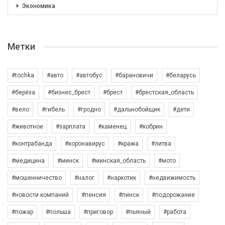
Экономика
Метки
#tochka
#авто
#автобус
#барановичи
#беларусь
#берёза
#бизнес_брест
#брест
#брестская_область
#вело
#гибель
#гродно
#дальнобойщик
#дети
#животное
#зарплата
#каменец
#кобрин
#контрабанда
#коронавирус
#кража
#литва
#медицина
#минск
#минская_область
#мото
#мошенничество
#налог
#наркотик
#недвижимость
#новости компаний
#пенсия
#пинск
#подорожание
#пожар
#польша
#приговор
#пьяный
#работа