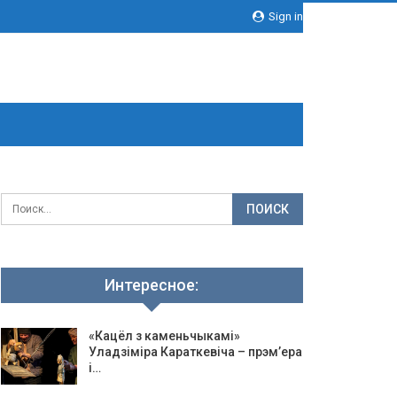
Sign in
Интересное:
«Кацёл з каменьчыкамі»
Уладзіміра Караткевіча – прэм’ера
і…