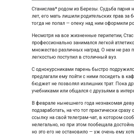
Станислав* родом из Березы. Судьба парня не
лет, его мать лишили родительских прав за б
тогда не попал — опеку над ним оформили р
Несмотря на все жизненные перипетии, Стас 
профессионально занимался легкой атлетик
множество различных наград. О нем не раз п
легкостью поступил в столичный вуз.
С однокурсниками парень быстро подружился
предлагали ему пойти с ними посидеть в каф
бюджет не позволял излишних трат. Пока дру
учебниками или общался с друзьями в интерн
В феврале нынешнего года незнакомая дев
подзаработать, на что тот практически сраз
ссылку на свой телеграм-чат, в котором соо
нелегально, но при этом пообещала достойны
но это его не остановило — уж очень ему хот