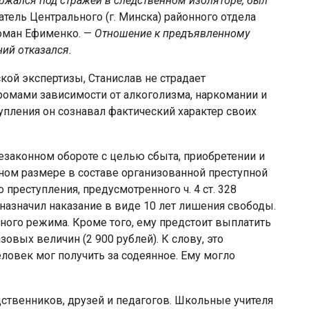
жался под стражей в следственном изоляторе, был
атель Центрального (г. Минска) районного отдела
Роман Ефименко. —
Отношение к предъявленному
ний отказался.
ой экспертизы, Станислав не страдает
ромами зависимости от алкоголизма, наркомании и
пления он сознавал фактический характер своих
езаконном обороте с целью сбыта, приобретении и
ном размере в составе организованной преступной
 преступления, предусмотренного ч. 4 ст. 328
 назначил наказание в виде 10 лет лишения свободы.
нного режима. Кроме того, ему предстоит выплатить
овых величин (2 900 рублей). К слову, это
ловек мог получить за содеянное. Ему могло
дственников, друзей и педагогов. Школьные учителя