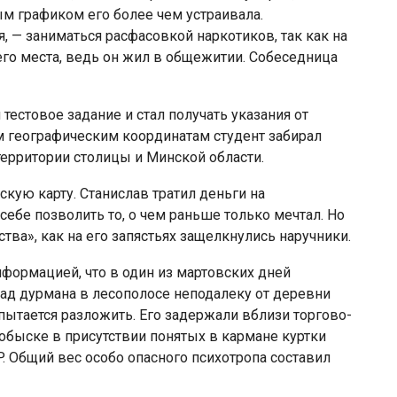
ым графиком его более чем устраивала.
я, — заниматься расфасовкой наркотиков, так как на
его места, ведь он жил в общежитии. Собеседница
естовое задание и стал получать указания от
м географическим координатам студент забирал
территории столицы и Минской области.
кую карту. Станислав тратил деньги на
ебе позволить то, о чем раньше только мечтал. Но
тва», как на его запястьях защелкнулись наручники.
формацией, что в один из мартовских дней
ад дурмана в лесополосе неподалеку от деревни
пытается разложить. Его задержали вблизи торгово-
 обыске в присутствии понятых в кармане куртки
. Общий вес особо опасного психотропа составил