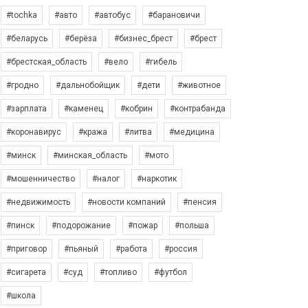
#tochka
#авто
#автобус
#барановичи
#беларусь
#берёза
#бизнес_брест
#брест
#брестская_область
#вело
#гибель
#гродно
#дальнобойщик
#дети
#животное
#зарплата
#каменец
#кобрин
#контрабанда
#коронавирус
#кража
#литва
#медицина
#минск
#минская_область
#мото
#мошенничество
#налог
#наркотик
#недвижимость
#новости компаний
#пенсия
#пинск
#подорожание
#пожар
#польша
#приговор
#пьяный
#работа
#россия
#сигарета
#суд
#топливо
#футбол
#школа