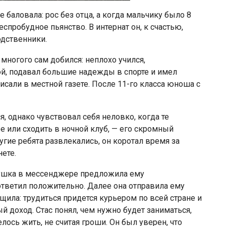
 баловала: рос без отца, а когда мальчику было 8
еспробудное пьянство. В интернат он, к счастью,
одственники.
многого сам добился: неплохо учился,
ой, подавал большие надежды в спорте и имел
исали в местной газете. После 11-го класса юноша с
, однако чувствовал себя неловко, когда те
е или сходить в ночной клуб, — его скромный
гие ребята развлекались, он коротал время за
ете.
ушка в мессенджере предложила ему
у ответил положительно. Далее она отправила ему
бщила: трудиться придется курьером по всей стране и
й доход. Стас понял, чем нужно будет заниматься,
елось жить, не считая гроши. Он был уверен, что