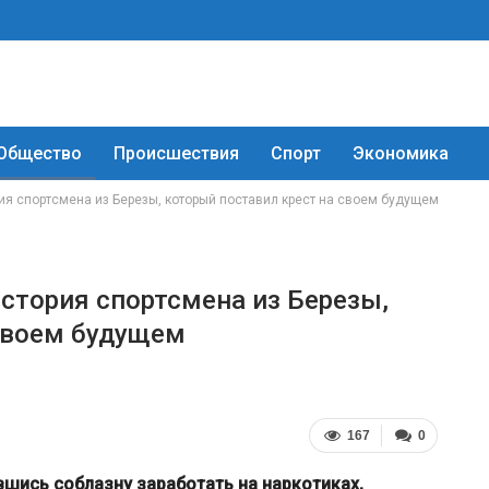
Общество
Происшествия
Спорт
Экономика
рия спортсмена из Березы, который поставил крест на своем будущем
История спортсмена из Березы,
своем будущем
167
0
ись соблазну заработать на наркотиках,