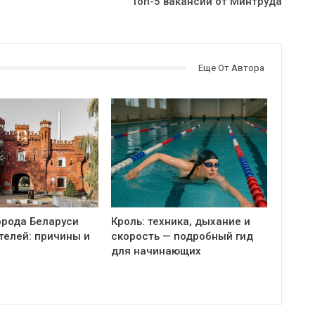
Топ-5 вакансий от Минтруда
Еще От Автора
орода Беларуси
Кроль: техника, дыхание и
телей: причины и
скорость — подробный гид
для начинающих