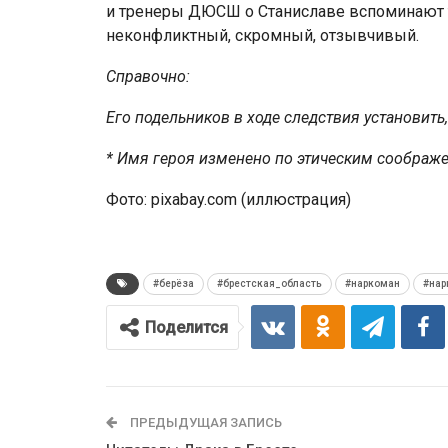
и тренеры ДЮСШ о Станиславе вспоминают 
неконфликтный, скромный, отзывчивый.
Справочно:
Его подельников в ходе следствия установить
* Имя героя изменено по этическим соображ
Фото: pixabay.com (иллюстрация)
#берёза
#брестская_область
#наркоман
#нар
Поделится
ПРЕДЫДУЩАЯ ЗАПИСЬ