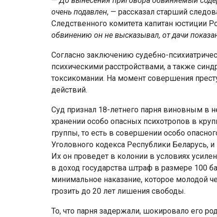
—
До вынесения приговора обвиняемый содер
очень подавлен
, — рассказал старший следов
Следственного комитета капитан юстиции 
обвинению он не высказывал, от дачи показа
Согласно заключению судебно-психиатрическ
психическими расстройствами, а также синд
токсикомании. На момент совершения престу
действий.
Суд признал 18-летнего парня виновным в н
хранении особо опасных психотропов в круп
группы, то есть в совершении особо опасного
Уголовного кодекса Республики Беларусь, и
Их он проведет в колонии в условиях усиле
в доход государства штраф в размере 100 баз
минимальное наказание, которое молодой че
грозить до 20 лет лишения свободы.
То, что парня задержали, шокировало его ро