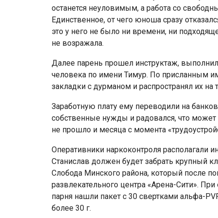
останется неуловимым, а работа со свободн
Единственное, от чего юноша сразу отказалс
это у него не было ни времени, ни подходящ
не возражала.
Далее парень прошел инструктаж, выполнил т
человека по имени Тимур. По присланным и
закладки с дурманом и распространял их на 
Заработную плату ему переводили на банковс
собственные нужды и радовался, что может с
не прошло и месяца с момента «трудоустройс
Оперативники наркоконтроля располагали ин
Станислав должен будет забрать крупный кл
Слобода Минского района, который после по
развлекательного центра «Арена-Сити». При
парня нашли пакет с 30 свертками альфа-PVP
более 30 г.