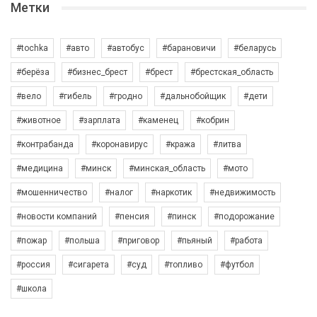
Метки
#tochka
#авто
#автобус
#барановичи
#беларусь
#берёза
#бизнес_брест
#брест
#брестская_область
#вело
#гибель
#гродно
#дальнобойщик
#дети
#животное
#зарплата
#каменец
#кобрин
#контрабанда
#коронавирус
#кража
#литва
#медицина
#минск
#минская_область
#мото
#мошенничество
#налог
#наркотик
#недвижимость
#новости компаний
#пенсия
#пинск
#подорожание
#пожар
#польша
#приговор
#пьяный
#работа
#россия
#сигарета
#суд
#топливо
#футбол
#школа