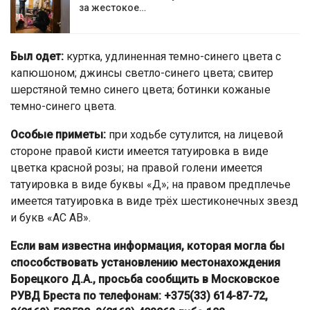
за жестокое…
Был одет:
куртка, удлиненная темно-синего цвета с
капюшоном; джинсы светло-синего цвета; свитер
шерстяной темно синего цвета; ботинки кожаные
темно-синего цвета.
Особые приметы:
при ходьбе сутулится, на лицевой
стороне правой кисти имеется татуировка в виде
цветка красной розы; на правой голени имеется
татуировка в виде буквы «Д»; на правом предплечье
имеется татуировка в виде трёх шестиконечных звезд
и букв «АС АВ».
Если вам известна информация, которая могла бы
способствовать установлению местонахождения
Борецкого Д.А., просьба сообщить в Московское
РУВД Бреста по телефонам: +375(33) 614-87-72,