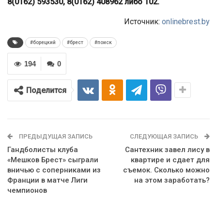
8(0162) 593530, 8(0162) 408962 либо 102.
Источник:
onlinebrest.by
#борецкий
#брест
#поиск
194
0
Поделится
ПРЕДЫДУЩАЯ ЗАПИСЬ
СЛЕДУЮЩАЯ ЗАПИСЬ
Гандболисты клуба
Сантехник завел лису в
«Мешков Брест» сыграли
квартире и сдает для
вничью с соперниками из
съемок. Сколько можно
Франции в матче Лиги
на этом заработать?
чемпионов